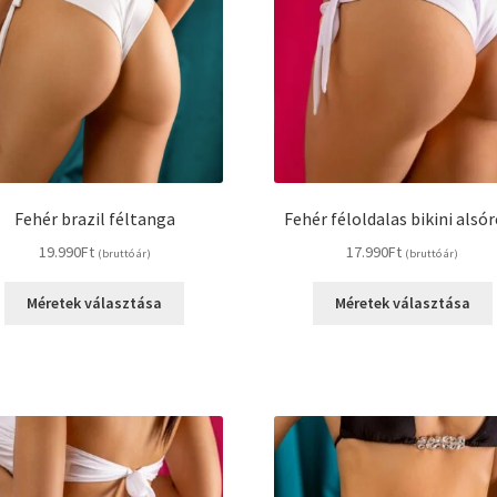
Fehér brazil féltanga
Fehér féloldalas bikini alsó
19.990
Ft
17.990
Ft
(bruttó ár)
(bruttó ár)
Ennek
Méretek választása
Méretek választása
a
terméknek
több
variációja
van.
A
változatok
a