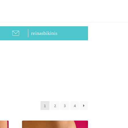
reinasbikinis
1
2
3
4