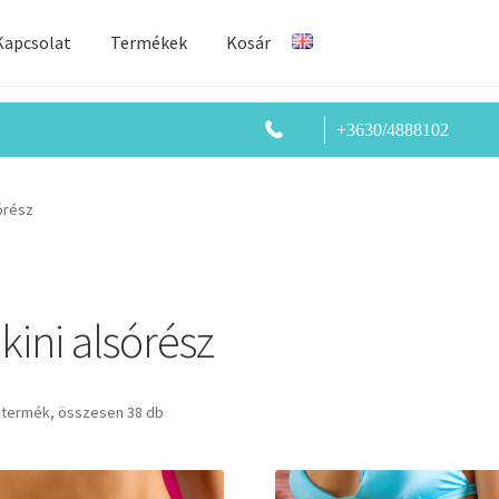
Kapcsolat
Termékek
Kosár
+3630/4888102
sórész
kini alsórész
 termék, összesen 38 db