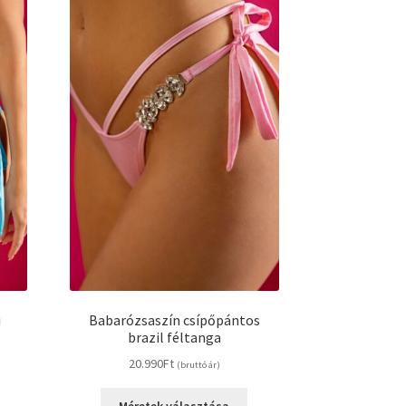
i
Babarózsaszín csípőpántos
brazil féltanga
20.990
Ft
(bruttó ár)
Ennek
Méretek választása