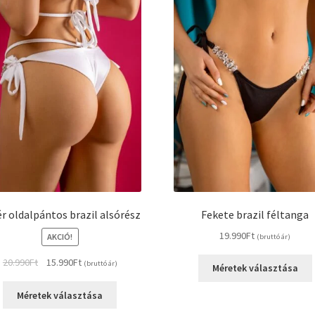
termékoldalon
választhatók
ki
k
r oldalpántos brazil alsórész
Fekete brazil féltanga
19.990
Ft
AKCIÓ!
(bruttó ár)
Original
Current
20.990
Ft
15.990
Ft
(bruttó ár)
Méretek választása
price
price
Ennek
was:
is:
Méretek választása
a
20.990Ft.
15.990Ft.