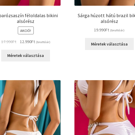
arózsaszín féloldalas bikini
Sárga húzott hátú brazil bik
alsórész
alsórész
19.990
Ft
AKCIÓ!
(bruttó ár)
Original
Current
17.990
Ft
12.990
Ft
(bruttó ár)
Méretek választása
price
price
Ennek
was:
is:
Méretek választása
a
17.990Ft.
12.990Ft.
terméknek
több
variációja
van.
A
változatok
a
termékoldalon
k
választhatók
ki