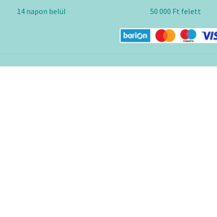
14 napon belül
50 000 Ft felett