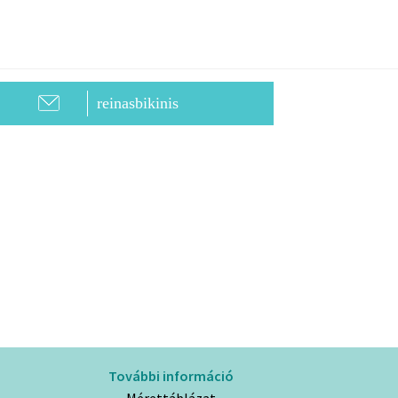
reinasbikinis
További információ
Mérettáblázat