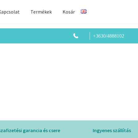
Kapcsolat
Termékek
Kosár
+3630/4888102
szafizetési garancia és csere
Ingyenes szállítás