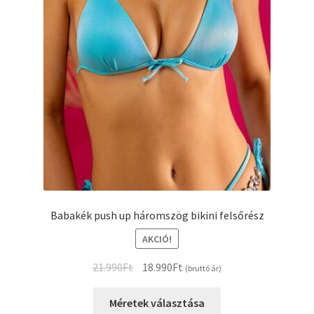
Babakék push up háromszög bikini felsőrész
AKCIÓ!
Original
Current
21.990
Ft
18.990
Ft
(bruttó ár)
price
price
Ennek
was:
is:
Méretek választása
a