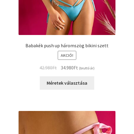
Babakék push up háromszög bikini szett
AKCIÓ!
Original
Current
42.980
Ft
34.980
Ft
(bruttó ár)
price
price
was:
is:
Méretek választása
42.980Ft.
34.980Ft.