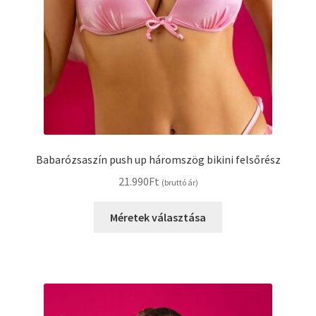
Babarózsaszín push up háromszög bikini felsőrész
21.990
Ft
(bruttó ár)
Ennek
Méretek választása
a
terméknek
több
variációja
van.
A