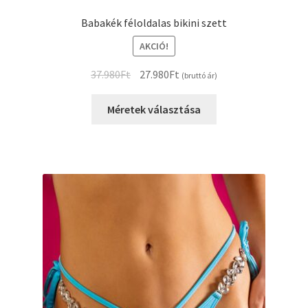
Babakék féloldalas bikini szett
AKCIÓ!
Original
Current
37.980
Ft
27.980
Ft
(bruttó ár)
price
price
was:
is:
Méretek választása
37.980Ft.
27.980Ft.