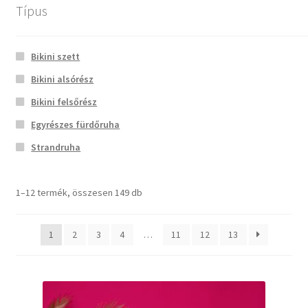
Típus
Menü
reinasbikinis
+3630/4888102
Bikini szett
Bikini alsórész
Főoldal
Kezdőlap
Termékek
Bikini felsőrész
Bemutatkozás
Egyrészes fürdőruha
Termékek
Strandruha
Kapcsolat
1–12 termék, összesen 149 db
Termékek
Kosár
1
2
3
4
…
11
12
13