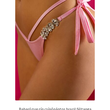
Babarózsaszín csípőpántos brazil féltanga