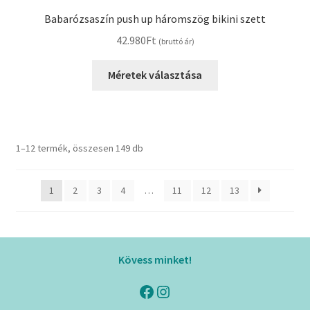
Babarózsaszín push up háromszög bikini szett
42.980
Ft
(bruttó ár)
Méretek választása
1–12 termék, összesen 149 db
1
2
3
4
…
11
12
13
Kövess minket!
Facebook
Instagram