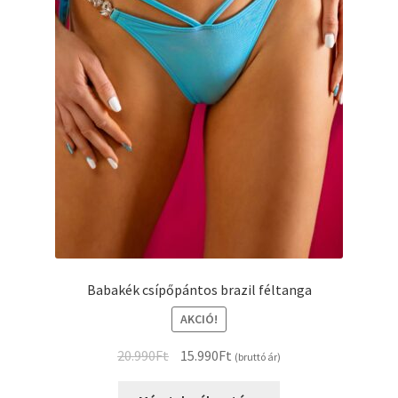
Babakék csípőpántos brazil féltanga
AKCIÓ!
Original
Current
20.990
Ft
15.990
Ft
(bruttó ár)
price
price
Ennek