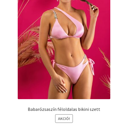
választhatók
ki
Babarózsaszín féloldalas bikini szett
AKCIÓ!