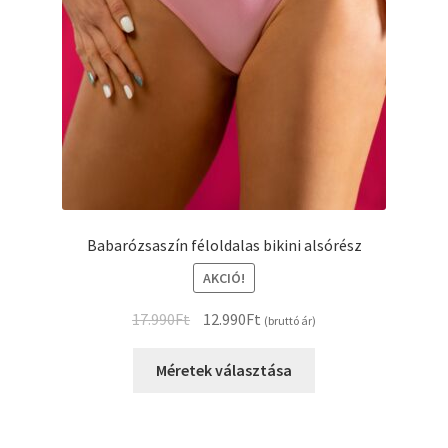
Babarózsaszín féloldalas bikini alsórész
AKCIÓ!
Original
Current
17.990
Ft
12.990
Ft
(bruttó ár)
price
price
Ennek
was:
is:
Méretek választása
a
17.990Ft.
12.990Ft.
terméknek
több