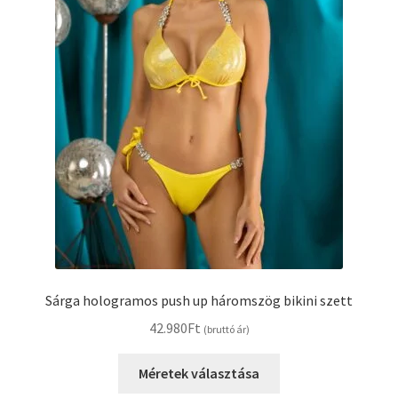
Sárga hologramos push up háromszög bikini szett
42.980
Ft
(bruttó ár)
Méretek választása