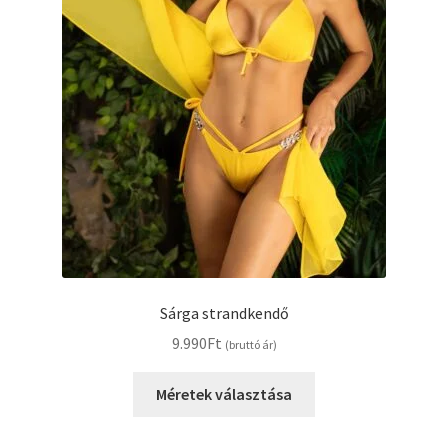
Sárga strandkendő
9.990
Ft
(bruttó ár)
Ennek
Méretek választása
a
terméknek