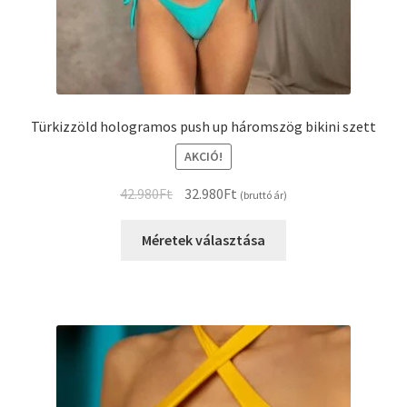
Türkizzöld hologramos push up háromszög bikini szett
AKCIÓ!
Original
Current
42.980
Ft
32.980
Ft
(bruttó ár)
price
price
was:
is:
Méretek választása
42.980Ft.
32.980Ft.