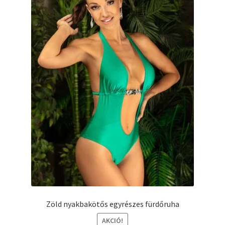
termékoldalon
választhatók
ki
Zöld nyakbakötős egyrészes fürdőruha
AKCIÓ!