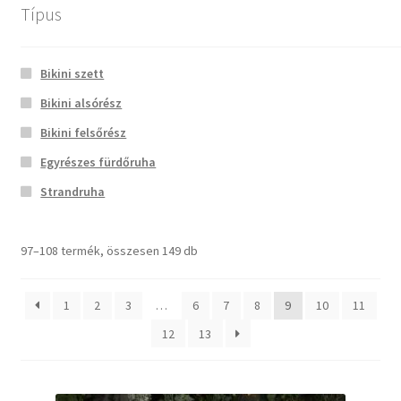
Típus
Menü
reinasbikinis
+3630/4888102
Bikini szett
Bikini alsórész
Főoldal
Kezdőlap
Termékek
9. oldal
Bikini felsőrész
Bemutatkozás
Egyrészes fürdőruha
Termékek
Strandruha
Kapcsolat
97–108 termék, összesen 149 db
Termékek
Kosár
1
2
3
…
6
7
8
9
10
11
12
13