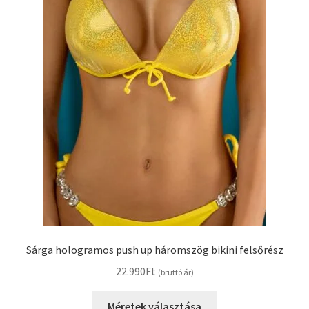
ki
Sárga hologramos push up háromszög bikini felsőrész
22.990
Ft
(bruttó ár)
Ennek
Méretek választása