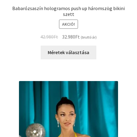
Babarózsaszín hologramos push up háromszög bikini
szett
AKCIÓ!
Original
Current
42.980
Ft
32.980
Ft
(bruttó ár)
price
price
was:
is:
Méretek választása
42.980Ft.
32.980Ft.