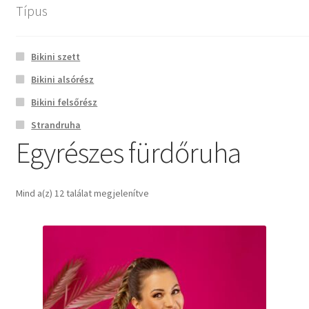
Típus
Menü
reinasbikinis
+3630/4888102
Bikini szett
Bikini alsórész
Főoldal
Kezdőlap
Típus termék
Egyrészes fürdőruha
Bikini felsőrész
Bemutatkozás
Strandruha
Egyrészes fürdőruha
Kapcsolat
Mind a(z) 12 találat megjelenítve
Termékek
Kosár