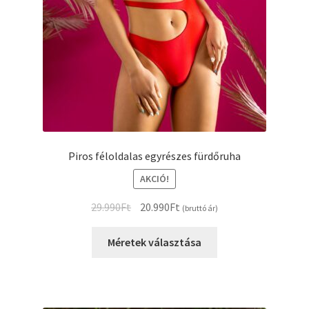
Piros féloldalas egyrészes fürdőruha
AKCIÓ!
Original
Current
29.990
Ft
20.990
Ft
(bruttó ár)
price
price
Ennek
was:
is:
Méretek választása
a
29.990Ft.
20.990Ft.
terméknek
több
variációja