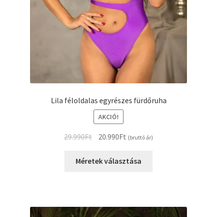
Lila féloldalas egyrészes fürdőruha
AKCIÓ!
Original
Current
29.990
Ft
20.990
Ft
(bruttó ár)
price
price
Ennek
was:
is:
Méretek választása
a
29.990Ft.
20.990Ft.
terméknek
több
variációja
van.