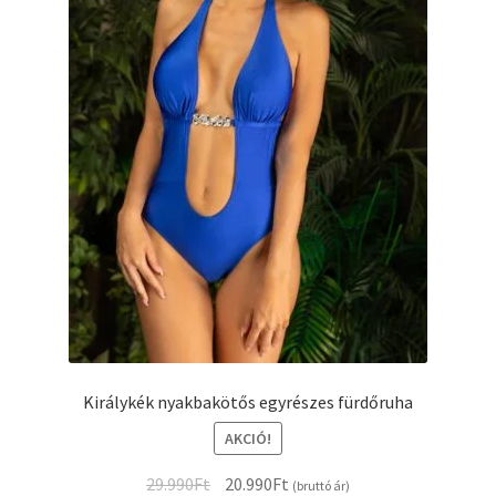
ki
Királykék nyakbakötős egyrészes fürdőruha
AKCIÓ!
Original
Current
29.990
Ft
20.990
Ft
(bruttó ár)