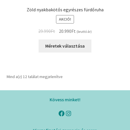
Zöld nyakbakötős egyrészes fürdőruha
AKCIÓ!
Original
Current
29.990
Ft
20.990
Ft
(bruttó ár)
price
price
Ennek
was:
is:
Méretek választása
a
29.990Ft.
20.990Ft.
terméknek
több
variációja
Mind a(z) 12 találat megjelenítve
van.
A
változatok
Kövess minket!
a
termékoldalon
Facebook
Instagram
választhatók
ki