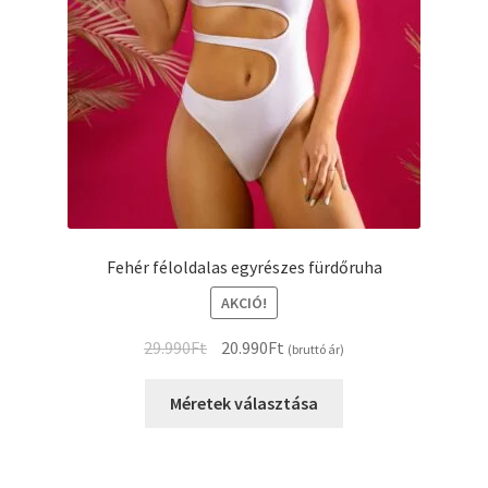
Fehér féloldalas egyrészes fürdőruha
AKCIÓ!
Original
Current
29.990
Ft
20.990
Ft
(bruttó ár)
price
price
Ennek
was:
is:
Méretek választása
a
29.990Ft.
20.990Ft.
terméknek
több