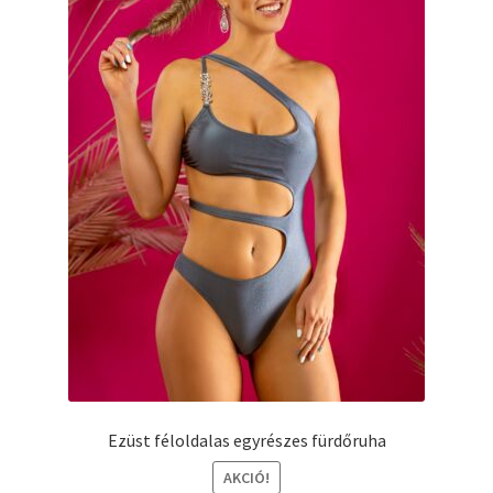
Ezüst féloldalas egyrészes fürdőruha
AKCIÓ!