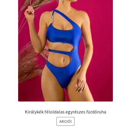
választhatók
ki
Királykék féloldalas egyrészes fürdőruha
AKCIÓ!