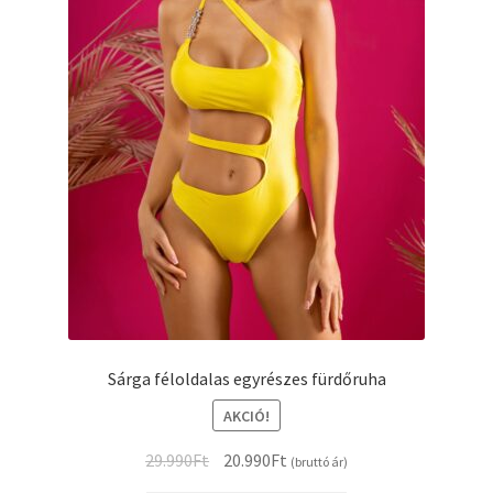
Sárga féloldalas egyrészes fürdőruha
AKCIÓ!
Original
Current
29.990
Ft
20.990
Ft
(bruttó ár)
price
price