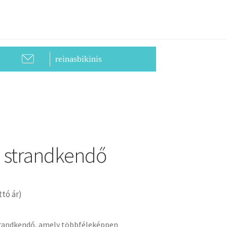
reinasbikinis
 strandkendő
ttó ár)
trandkendő, amely többféleképpen