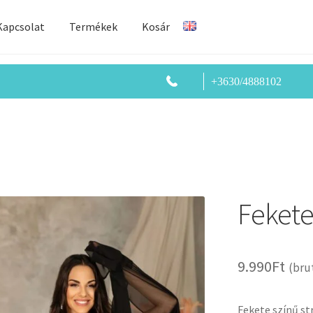
Kapcsolat
Termékek
Kosár
+3630/4888102
Fekete
9.990
Ft
(bru
Fekete színű s