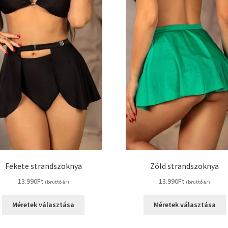
Fekete strandszoknya
Zöld strandszoknya
13.990
Ft
13.990
Ft
(bruttó ár)
(bruttó ár)
Ennek
Méretek választása
Méretek választása
a
terméknek