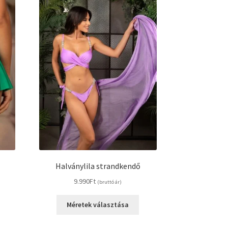
Halványlila strandkendő
9.990
Ft
(bruttó ár)
Ennek
Ennek
Méretek választása
a
a
terméknek
terméknek