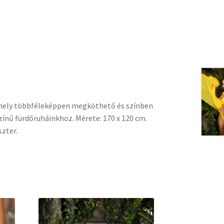
amely többféleképpen megköthető és színben
zínű fürdőruháinkhoz. Mérete: 170 x 120 cm.
zter.