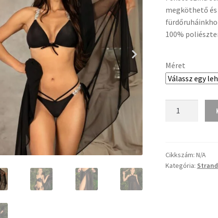
megköthető és 
fürdőruháinkhoz
100% poliészter
Méret
Fekete
strandkendő
mennyiség
Cikkszám:
N/A
Kategória:
Strand