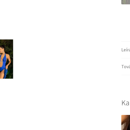
Leír
Tová
Ka