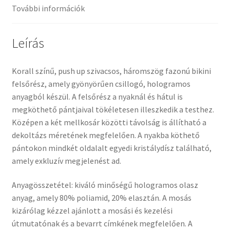
További információk
Leírás
Korall színű, push up szivacsos, háromszög fazonú bikini
felsőrész, amely gyönyörűen csillogó, hologramos
anyagból készül. A felsőrész a nyaknál és hátul is
megköthető pántjaival tökéletesen illeszkedik a testhez.
Középen a két mellkosár közötti távolság is állítható a
dekoltázs méretének megfelelően. A nyakba köthető
pántokon mindkét oldalalt egyedi kristálydísz található,
amely exkluzív megjelenést ad.
Anyagösszetétel: kiváló minőségű hologramos olasz
anyag, amely 80% poliamid, 20% elasztán. A mosás
kizárólag kézzel ajánlott a mosási és kezelési
útmutatónak és a bevarrt címkének megfelelően. A