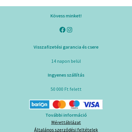
variációja
van.
Kövess minket!
A
változatok
Facebook
Instagram
a
termékoldalon
Visszafizetési garancia és csere
választhatók
ki
14 napon belül
Ingyenes szállítás
50 000 Ft felett
További információ
Mérettáblázat
Általános szerződési feltételek