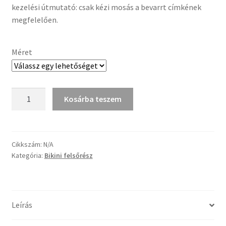
kezelési útmutató: csak kézi mosás a bevarrt címkének
megfelelően.
Méret
Korall
Kosárba teszem
hologramos
push
up
háromszög
Cikkszám:
N/A
Kategória:
Bikini felsőrész
bikini
felsőrész
mennyiség
Leírás