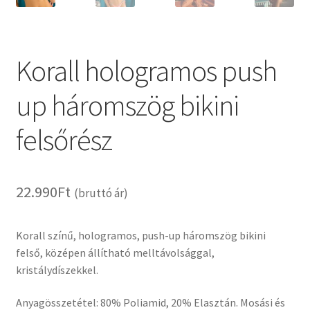
Korall hologramos push
up háromszög bikini
felsőrész
22.990
Ft
(bruttó ár)
Korall színű, hologramos, push-up háromszög bikini
felső, középen állítható melltávolsággal,
kristálydíszekkel.
Anyagösszetétel: 80% Poliamid, 20% Elasztán. Mosási és