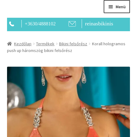
Menü
reinasbikinis
+3630/4888102
Főoldal
Kezdőlap
Termékek
Bikini felsőrész
Korall hologramos
push up háromszög bikini felsőrész
Bemutatkozás
Kapcsolat
Termékek
Kosár