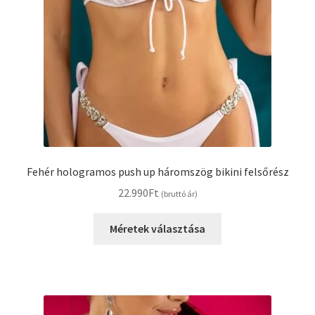
Fehér hologramos push up háromszög bikini felsőrész
22.990
Ft
(bruttó ár)
Ennek
Méretek választása
a
terméknek
több
variációja
van.