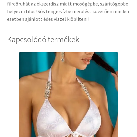
fürdőruhát az ékszerdísz miatt mosógépbe, szárítógépbe
helyezni tilos! Sós tengervízbe merülést követően minden
esetben ajánlott édes vízzel kiöblíteni!
Kapcsolódó termékek