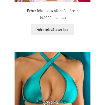
Fehér féloldalas bikini felsőrész
19.990
Ft
(bruttó ár)
Ennek
Méretek választása
a
terméknek
több
variációja
van.
A
változatok
a
termékoldalon
választhatók
ki