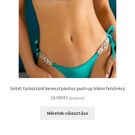
Sötét türkizzöld keresztpántos push up bikini felsőrész
19.990
Ft
(bruttó ár)
Ennek
Méretek választása
a
terméknek
több