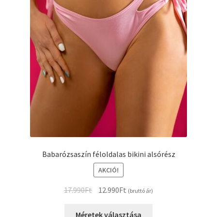
Babarózsaszín féloldalas bikini alsórész
AKCIÓ!
Original
Current
17.990
Ft
12.990
Ft
(bruttó ár)
price
price
Ennek
was:
is:
Méretek választása