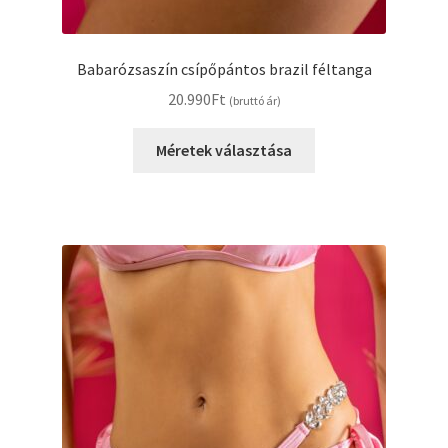
Babarózsaszín csípőpántos brazil féltanga
20.990
Ft
(bruttó ár)
Ennek
Méretek választása
a
terméknek
több
variációja
van.
A
változatok
a
termékoldalon
választhatók
ki