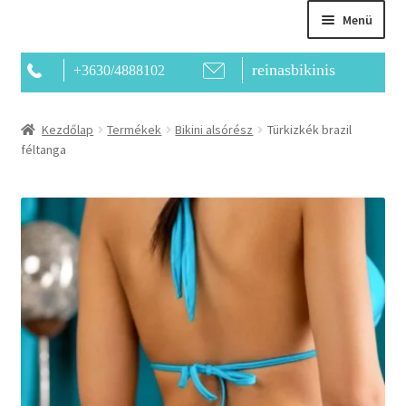
Menü
reinasbikinis
+3630/4888102
Főoldal
Kezdőlap
Termékek
Bikini alsórész
Türkizkék brazil
féltanga
Bemutatkozás
Kapcsolat
Termékek
Kosár