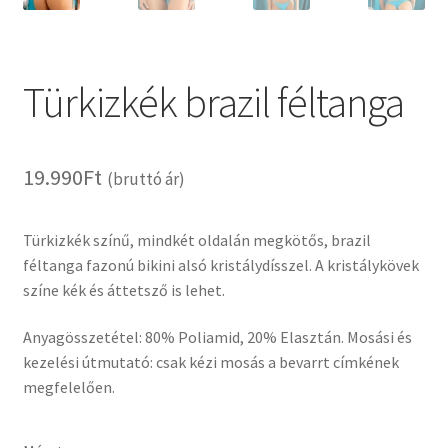
Türkizkék brazil féltanga
19.990
Ft
(bruttó ár)
Türkizkék színű, mindkét oldalán megkötős, brazil
féltanga fazonú bikini alsó kristálydísszel. A kristálykövek
színe kék és áttetsző is lehet.
Anyagösszetétel: 80% Poliamid, 20% Elasztán. Mosási és
kezelési útmutató: csak kézi mosás a bevarrt címkének
megfelelően.