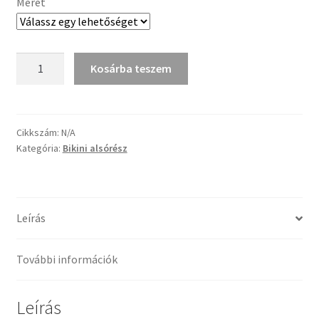
Méret
Türkizkék
Kosárba teszem
brazil
féltanga
mennyiség
Cikkszám:
N/A
Kategória:
Bikini alsórész
Leírás
További információk
Leírás