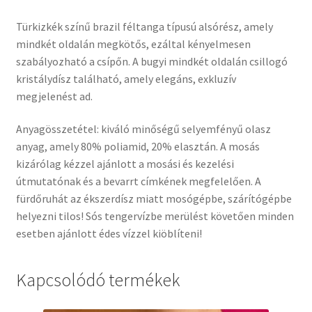
Türkizkék színű brazil féltanga típusú alsórész, amely
mindkét oldalán megkötős, ezáltal kényelmesen
szabályozható a csípőn. A bugyi mindkét oldalán csillogó
kristálydísz található, amely elegáns, exkluzív
megjelenést ad.
Anyagösszetétel: kiváló minőségű selyemfényű olasz
anyag, amely 80% poliamid, 20% elasztán. A mosás
kizárólag kézzel ajánlott a mosási és kezelési
útmutatónak és a bevarrt címkének megfelelően. A
fürdőruhát az ékszerdísz miatt mosógépbe, szárítógépbe
helyezni tilos! Sós tengervízbe merülést követően minden
esetben ajánlott édes vízzel kiöblíteni!
Kapcsolódó termékek