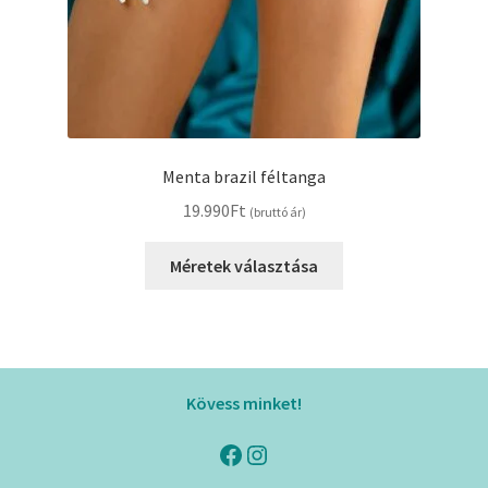
Menta brazil féltanga
19.990
Ft
(bruttó ár)
Ennek
Méretek választása
a
terméknek
több
variációja
van.
Kövess minket!
A
változatok
Facebook
Instagram
a