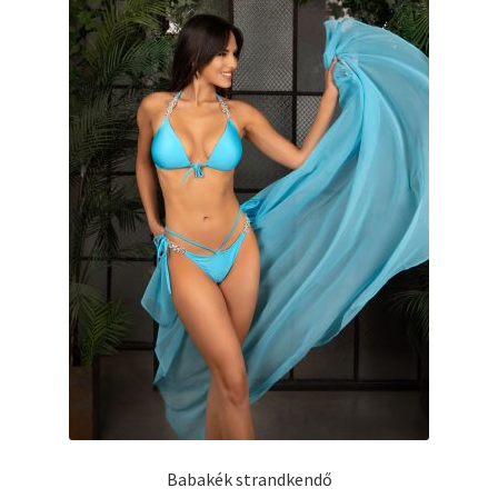
a
termékoldalon
választhatók
ki
Babakék strandkendő