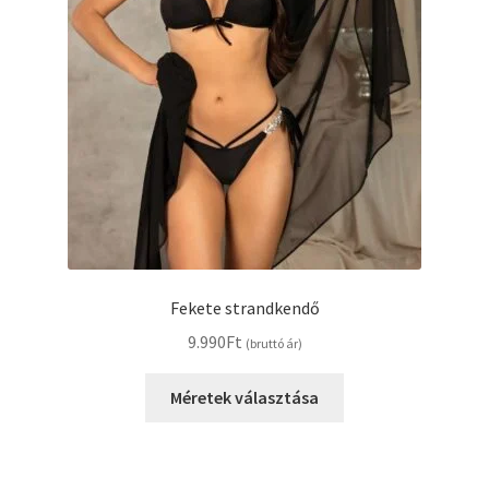
Fekete strandkendő
9.990
Ft
(bruttó ár)
Ennek
Méretek választása
a
terméknek
több