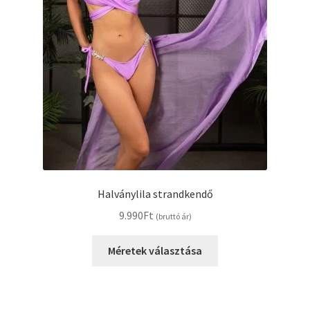
Halványlila strandkendő
9.990
Ft
(bruttó ár)
Ennek
Méretek választása
a
terméknek
több