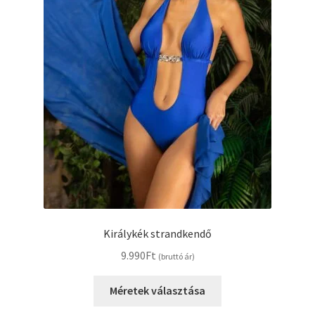
Királykék strandkendő
9.990
Ft
(bruttó ár)
Ennek
Méretek választása
a