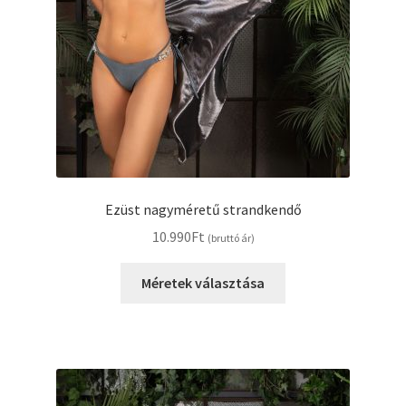
Ezüst nagyméretű strandkendő
10.990
Ft
(bruttó ár)
Ennek
Méretek választása
a
terméknek
több
variációja
van.