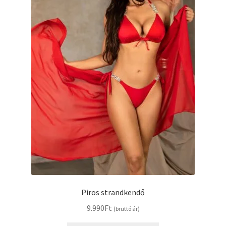
választhatók
ki
Piros strandkendő
9.990
Ft
(bruttó ár)