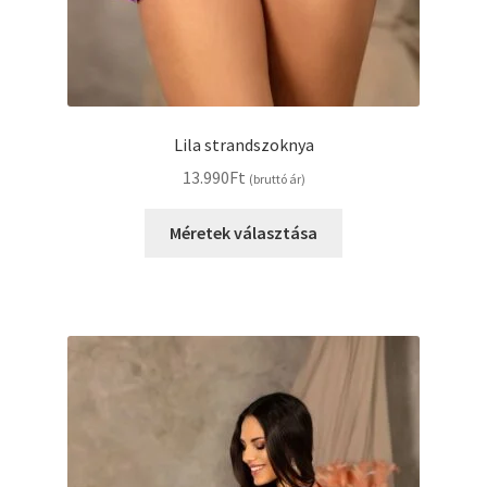
Lila strandszoknya
13.990
Ft
(bruttó ár)
Ennek
Méretek választása
a
terméknek
több
variációja
van.
A
változatok
a
termékoldalon