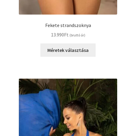
Fekete strandszoknya
13.990
Ft
(bruttó ár)
Ennek
Méretek választása
a
terméknek
több
variációja
van.
A
változatok
a
termékoldalon
választhatók
ki