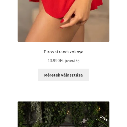
Piros strandszoknya
13.990
Ft
(bruttó ár)
Ennek
Méretek választása
a
terméknek
több
variációja
van.
A
változatok