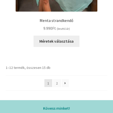
Menta strandkendő
9.990
Ft
(bruttó ár)
Ennek
Méretek választása
a
terméknek
több
variációja
1–12 termék, összesen 15 db
van.
A
változatok
1
2
a
termékoldalon
választhatók
ki
Kövess minket!