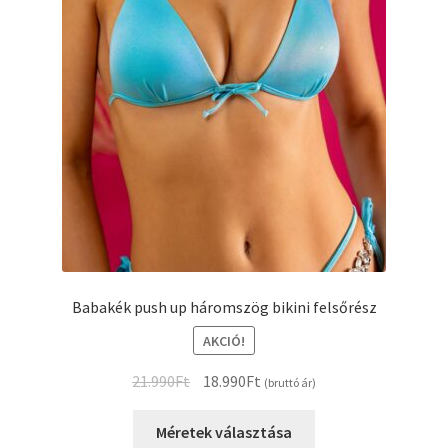
Babakék push up háromszög bikini felsőrész
AKCIÓ!
Original
Current
21.990
Ft
18.990
Ft
(bruttó ár)
price
price
Ennek
was:
is:
Méretek választása
a