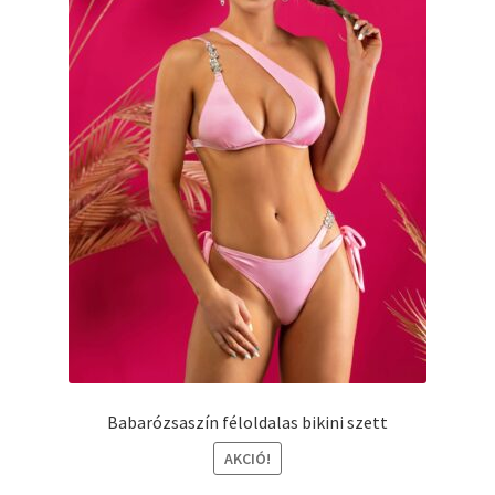
választhatók
ki
Babarózsaszín féloldalas bikini szett
AKCIÓ!