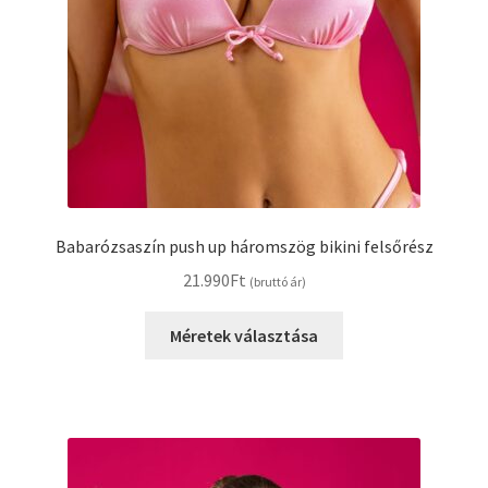
Babarózsaszín push up háromszög bikini felsőrész
21.990
Ft
(bruttó ár)
Ennek
Méretek választása
a
terméknek
több
variációja
van.
A