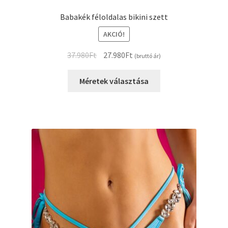
Babakék féloldalas bikini szett
AKCIÓ!
Original
Current
37.980
Ft
27.980
Ft
(bruttó ár)
price
price
was:
is:
Méretek választása
37.980Ft.
27.980Ft.