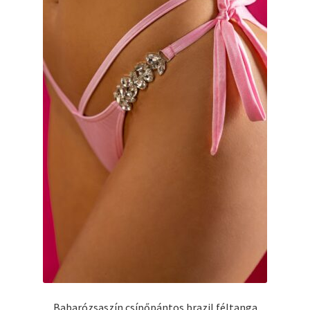
Babarózsaszín csípőpántos brazil féltanga