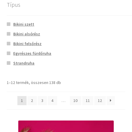
Típus
Menü
reinasbikinis
+3630/4888102
Bikini szett
Bikini alsórész
Főoldal
Kezdőlap
Méret termék
S
Bikini felsőrész
Bemutatkozás
Egyrészes fürdőruha
S
Strandruha
Kapcsolat
1–12 termék, összesen 138 db
Termékek
Kosár
1
2
3
4
…
10
11
12