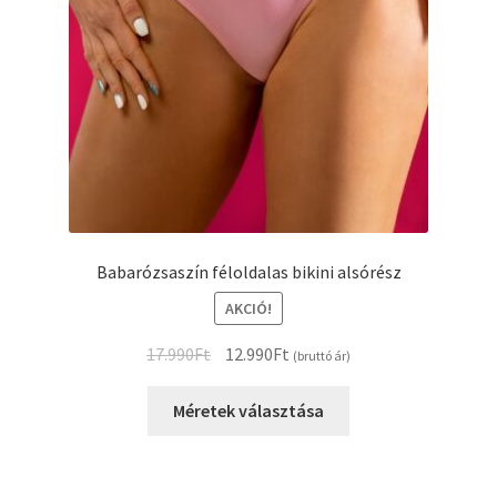
Babarózsaszín féloldalas bikini alsórész
AKCIÓ!
Original
Current
17.990
Ft
12.990
Ft
(bruttó ár)
price
price
Ennek
was:
is:
Méretek választása
a
17.990Ft.
12.990Ft.
terméknek
több