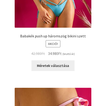
Babakék push up háromszög bikini szett
AKCIÓ!
Original
Current
42.980
Ft
34.980
Ft
(bruttó ár)
price
price
was:
is:
Méretek választása
42.980Ft.
34.980Ft.