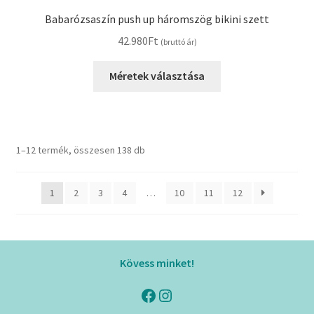
Babarózsaszín push up háromszög bikini szett
42.980
Ft
(bruttó ár)
Méretek választása
1–12 termék, összesen 138 db
1
2
3
4
…
10
11
12
Kövess minket!
Facebook
Instagram