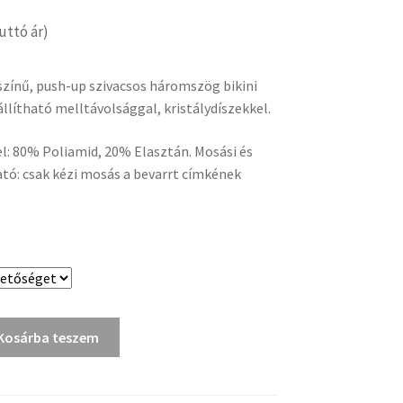
uttó ár)
zínű, push-up szivacsos háromszög bikini
állítható melltávolsággal, kristálydíszekkel.
: 80% Poliamid, 20% Elasztán. Mosási és
tó: csak kézi mosás a bevarrt címkének
Kosárba teszem