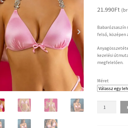
21.990
Ft
(br
Babarózsaszín s
felső, középen 
Anyagösszetétel
kezelési útmuta
megfelelően.
Méret
Babarózsaszín
push
up
háromszög