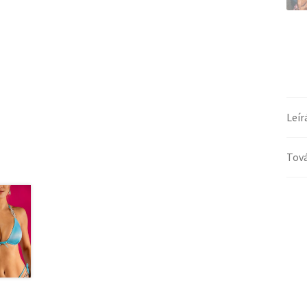
Leír
Tová