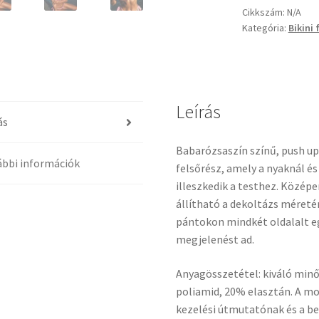
bikini
Cikkszám:
N/A
Kategória:
Bikini 
felsőrész
mennyiség
Leírás
ás
Babarózsaszín színű, push up
bbi információk
felsőrész, amely a nyaknál é
illeszkedik a testhez. Középe
állítható a dekoltázs méret
pántokon mindkét oldalalt eg
megjelenést ad.
Anyagösszetétel: kiváló min
poliamid, 20% elasztán. A mo
kezelési útmutatónak és a be