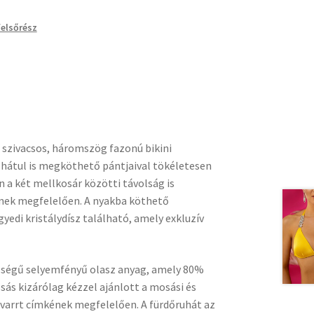
felsőrész
 szivacsos, háromszög fazonú bikini
s hátul is megköthető pántjaival tökéletesen
n a két mellkosár közötti távolság is
ének megfelelően. A nyakba köthető
yedi kristálydísz található, amely exkluzív
őségű selyemfényű olasz anyag, amely 80%
sás kizárólag kézzel ajánlott a mosási és
varrt címkének megfelelően. A fürdőruhát az