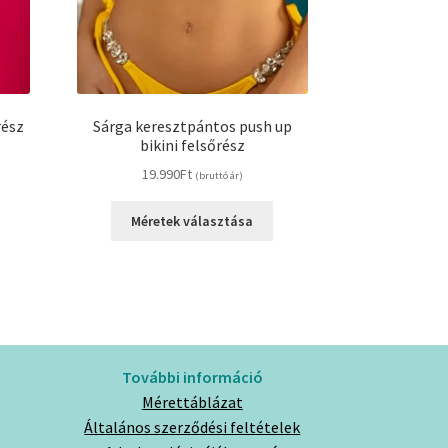
rész
Sárga keresztpántos push up
bikini felsőrész
19.990
Ft
(bruttó ár)
Ennek
Ennek
a
Méretek választása
a
terméknek
terméknek
több
több
variációja
variációja
van.
van.
A
A
változatok
változatok
a
További információ
a
termékoldalon
Mérettáblázat
termékoldalon
választhatók
Általános szerződési feltételek
választhatók
i