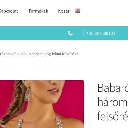
Kapcsolat
Termékek
Kosár
+3630/4888102
rózsaszín push up háromszög bikini felsőrész
Babaró
hároms
felsőré