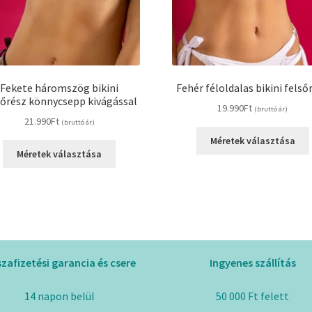
Fekete háromszög bikini
Fehér féloldalas bikini felső
sőrész könnycsepp kivágással
19.990
Ft
(bruttó ár)
21.990
Ft
(bruttó ár)
Méretek választása
Ennek
Méretek választása
a
terméknek
több
variációja
van.
A
változatok
szafizetési garancia és csere
Ingyenes szállítás
a
termékoldalon
14 napon belül
50 000 Ft felett
választhatók
k