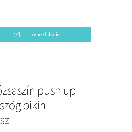
reinasbikinis
zsaszín push up
zög bikini
sz