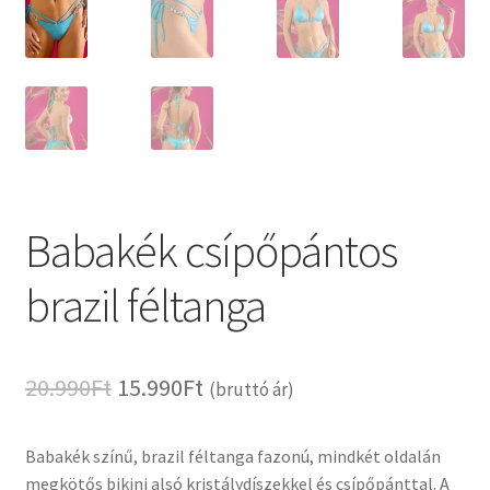
Babakék csípőpántos
brazil féltanga
Original
Current
20.990
Ft
15.990
Ft
(bruttó ár)
price
price
Babakék színű, brazil féltanga fazonú, mindkét oldalán
was:
is:
megkötős bikini alsó kristálydíszekkel és csípőpánttal. A