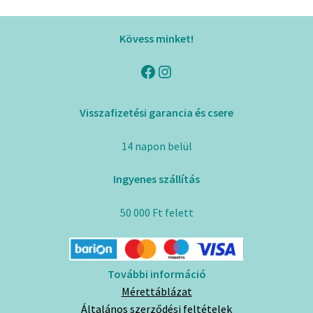
variációja
van.
Kövess minket!
A
változatok
Facebook
Instagram
a
termékoldalon
Visszafizetési garancia és csere
választhatók
ki
14 napon belül
Ingyenes szállítás
50 000 Ft felett
További információ
Mérettáblázat
Általános szerződési feltételek