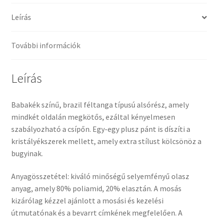
Leírás
További információk
Leírás
Babakék színű, brazil féltanga típusú alsórész, amely
mindkét oldalán megkötős, ezáltal kényelmesen
szabályozható a csípőn. Egy-egy plusz pánt is díszíti a
kristályékszerek mellett, amely extra stílust kölcsönöz a
bugyinak.
Anyagösszetétel: kiváló minőségű selyemfényű olasz
anyag, amely 80% poliamid, 20% elasztán. A mosás
kizárólag kézzel ajánlott a mosási és kezelési
útmutatónak és a bevarrt címkének megfelelően. A