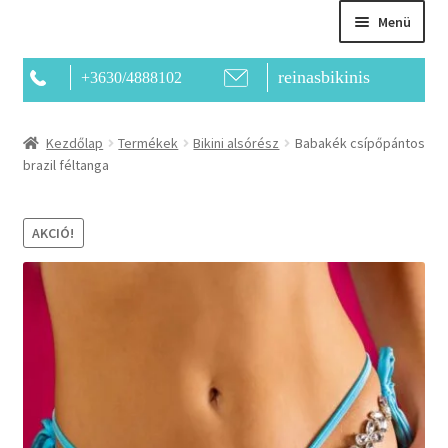
Menü
reinasbikinis
+3630/4888102
Főoldal
Kezdőlap
Termékek
Bikini alsórész
Babakék csípőpántos
brazil féltanga
Bemutatkozás
Kapcsolat
AKCIÓ!
Termékek
Kosár