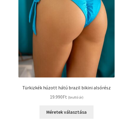
Türkizkék húzott hátú brazil bikini alsórész
19.990
Ft
(bruttó ár)
Ennek
Méretek választása
a
terméknek
több