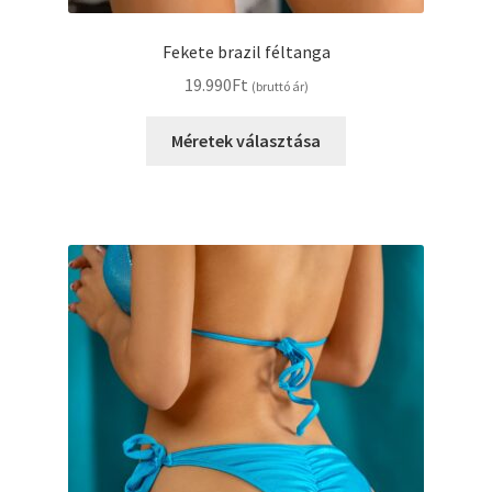
Fekete brazil féltanga
19.990
Ft
(bruttó ár)
Ennek
Méretek választása
a
terméknek
több
variációja
van.
A
változatok
a
termékoldalon
választhatók
ki