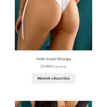
Fehér brazil féltanga
19.990
Ft
(bruttó ár)
Ennek
Méretek választása
a
terméknek
több
variációja
van.