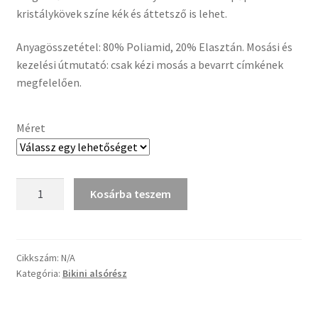
20.990Ft.
15.990Ft.
kristálykövek színe kék és áttetsző is lehet.
Anyagösszetétel: 80% Poliamid, 20% Elasztán. Mosási és
kezelési útmutató: csak kézi mosás a bevarrt címkének
megfelelően.
Méret
Babakék
Kosárba teszem
csípőpántos
brazil
féltanga
mennyiség
Cikkszám:
N/A
Kategória:
Bikini alsórész