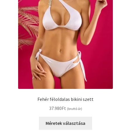
Fehér féloldalas bikini szett
37.980
Ft
(bruttó ár)
Méretek választása