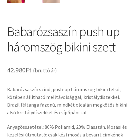
Babarózsaszín push up
háromszög bikini szett
42.980
Ft
(bruttó ár)
Babarózsaszín színű, push-up háromszög bikini felső,
középen állítható melltávolsággal, kristálydíszekkel.
Brazil féltanga fazonú, mindkét oldalán megkötős bikini
alsó kristálydíszekkel és csípőpánttal.
Anyagösszetétel: 80% Poliamid, 20% Elasztán. Mosási és
kezelési útmutató: csak kézi mosás a bevarrt címkének