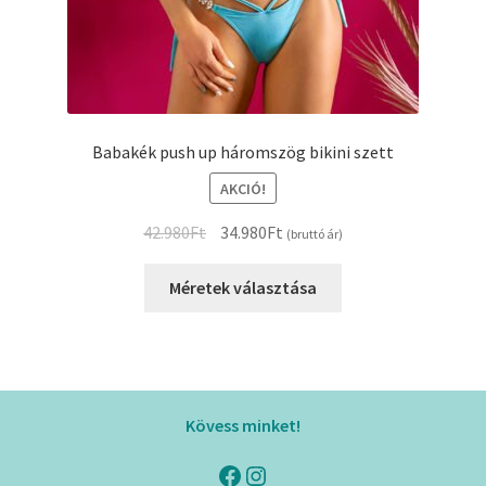
Babakék push up háromszög bikini szett
AKCIÓ!
Original
Current
42.980
Ft
34.980
Ft
(bruttó ár)
price
price
was:
is:
Méretek választása
42.980Ft.
34.980Ft.
Kövess minket!
Facebook
Instagram