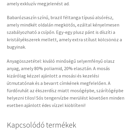
amely exkluzív megjelenést ad.
Babarózsaszín színű, brazil féltanga típusú alsórész,
amely mindkét oldalán megkötős, ezáltal kényelmesen
szabályozható a csípőn. Egy-egy plusz pánt is díszíti a
kristályékszerek mellett, amely extra stílust kölcsönöz a
bugyinak.
Anyagösszetétel: kiváló minőségű selyemfényű olasz
anyag, amely 80% poliamid, 20% elasztán. A mosás
kizárólag kézzel ajánlott a mosási és kezelési
útmutatónak és a bevarrt címkének megfelelően. A
fürdőruhát az ékszerdísz miatt mosógépbe, szárítógépbe
helyezni tilos! Sós tengervízbe merülést követően minden
esetben ajánlott édes vízzel kiöblíteni!
Kapcsolódó termékek