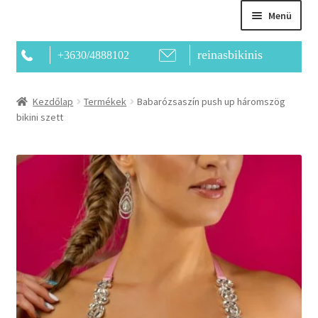
Menü
reinasbikinis
+3630/4888102
Főoldal
Kezdőlap
Termékek
Babarózsaszín push up háromszög
bikini szett
Bemutatkozás
Kapcsolat
Termékek
Kosár