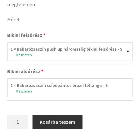
megfelelően.
Méret
Bikini felsőrész
1 × Babarózsaszín push up háromszög bikini felsőrész - S
Original 
Current 
Készleten
price 
price 
was: 
is: 
21.990Ft.
0Ft.
Bikini alsórész
1 × Babarózsaszín csípőpántos brazil féltanga - S
Original 
Current 
Készleten
price 
price 
was: 
is: 
20.990Ft.
0Ft.
Babarózsaszín
Kosárba teszem
push
up