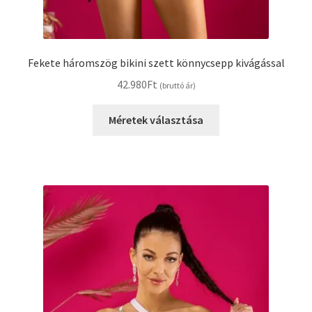
Fekete háromszög bikini szett könnycsepp kivágással
42.980
Ft
(bruttó ár)
Méretek választása