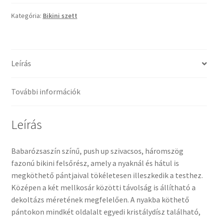
háromszög
bikini
Kategória:
Bikini szett
szett
mennyiség
Leírás
További információk
Leírás
Babarózsaszín színű, push up szivacsos, háromszög
fazonú bikini felsőrész, amely a nyaknál és hátul is
megköthető pántjaival tökéletesen illeszkedik a testhez.
Középen a két mellkosár közötti távolság is állítható a
dekoltázs méretének megfelelően. A nyakba köthető
pántokon mindkét oldalalt egyedi kristálydísz található,