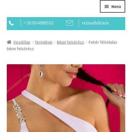
Menü
reinasbikinis
+3630/4888102
Főoldal
Kezdőlap
Termékek
Bikini felsőrész
Fehér féloldalas
bikini felsőrész
Bemutatkozás
Kapcsolat
Termékek
Kosár