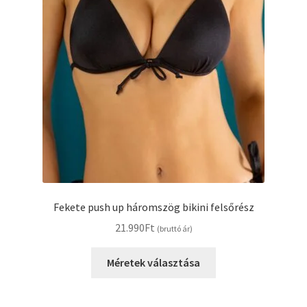
Fekete push up háromszög bikini felsőrész
21.990
Ft
(bruttó ár)
Ennek
Méretek választása
a
terméknek
több