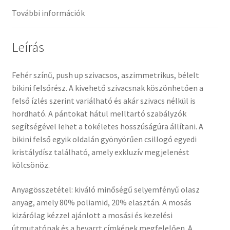
További információk
Leírás
Fehér színű, push up szivacsos, aszimmetrikus, bélelt
bikini felsőrész. A kivehető szivacsnak köszönhetően a
felső ízlés szerint variálható és akár szivacs nélkül is
hordható. A pántokat hátul melltartó szabályzók
segítségével lehet a tökéletes hosszúságúra állítani. A
bikini felső egyik oldalán gyönyörűen csillogó egyedi
kristálydísz található, amely exkluzív megjelenést
kölcsönöz.
Anyagösszetétel: kiváló minőségű selyemfényű olasz
anyag, amely 80% poliamid, 20% elasztán. A mosás
kizárólag kézzel ajánlott a mosási és kezelési
útmutatónak és a bevarrt címkének megfelelően. A