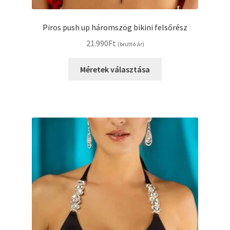
Piros push up háromszög bikini felsőrész
21.990
Ft
(bruttó ár)
Ennek
Méretek választása
a
terméknek
több
variációja
van.
A
változatok
a
termékoldalon
választhatók
ki