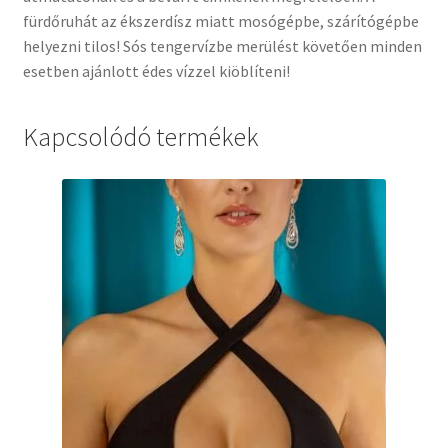
fürdőruhát az ékszerdísz miatt mosógépbe, szárítógépbe
helyezni tilos! Sós tengervízbe merülést követően minden
esetben ajánlott édes vízzel kiöblíteni!
Kapcsolódó termékek