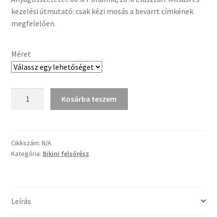
kezelési útmutató: csak kézi mosás a bevarrt címkének
megfelelően.
Méret
Fehér
Kosárba teszem
féloldalas
bikini
felsőrész
mennyiség
Cikkszám:
N/A
Kategória:
Bikini felsőrész
Leírás