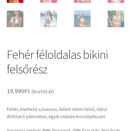
Fehér féloldalas bikini
felsőrész
19.990
Ft
(bruttó ár)
Fehér, kivehető szivacsos, bélelt bikini felső, hátul
állítható pántokkal, egyik oldalán kristálydísszel.
Anyagösszetétel: 80% Poliamid, 20% Elasztán. Mosási és