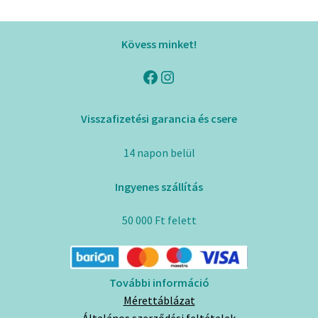
variációja
van.
Kövess minket!
A
változatok
Facebook
Instagram
a
termékoldalon
Visszafizetési garancia és csere
választhatók
ki
14 napon belül
Ingyenes szállítás
50 000 Ft felett
További információ
Mérettáblázat
Általános szerződési feltételek