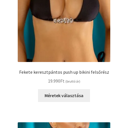
Fekete keresztpántos push up bikini felsőrész
19.990
Ft
(bruttó ár)
Ennek
Méretek választása
a
terméknek
több
variációja
van.